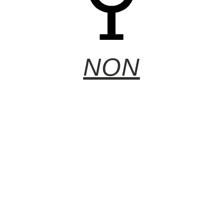
NON
Vu le succès de cette première édition du festival à Stuttgart,
nous pouvons nous attendre à une édition 2024 avec confiance.
Certes, nous espérons que la deuxième édition aura un succès
encore plus grand, et souhaitons bon courage au team du
Grape of the Art, qui a organisé ce bel évènement.
A l’année prochaine !