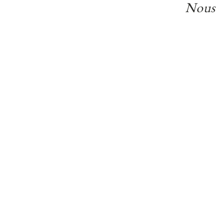
fichiers et aux libertés,
Nous 
nominatives vous conce
Adressez-vous à notre se
• Par mail à aurian@auri
• Par courrier à Aurian –