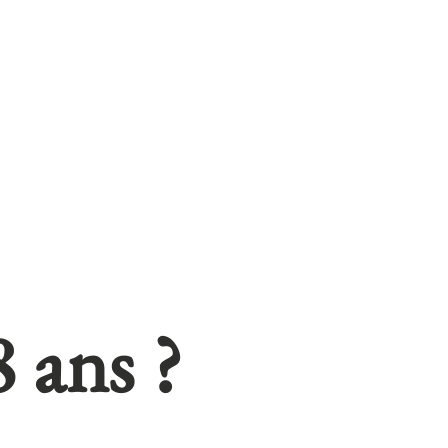
et transport compris.
caire accompagné de la
aison Aurian
 votre achat par ce
 sera livrée qu’à
tement de vos commandes
 d’offres
 ans ?
en faire part. Par
s. Toutes les
e client sur le site
’informatique, aux