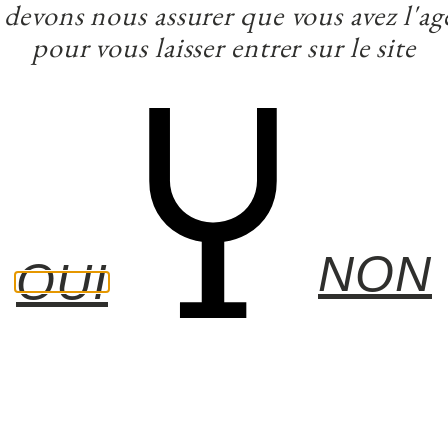
 vous disposez d’un droit d’accès, de rectification et d’opposition
devons nous assurer que vous avez l'age
rnant.
pour vous laisser entrer sur le site
rvice client :
an.fr
 service clients,
Chemin de l’écluse d’Autiège, route de Nérac,
NON
OUI