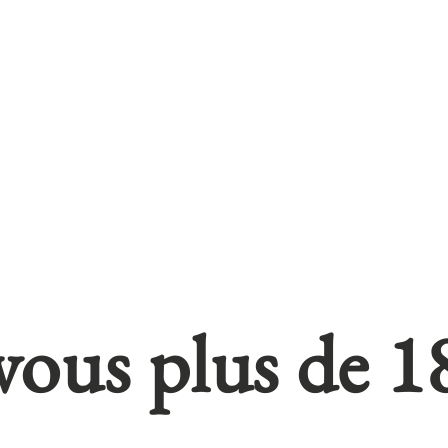
nt total de la marchandise achetée, frais de douanes éventuels 
ous pouvez également effectuer votre paiement par chèque ban
ande (exclusivement dans la devise euros) à l’ordre de
SARL M
tiège, route de Nérac,
32100 Condom, France. Le règlement de
era un délai de livraison plus long. En effet, la marchandise ne
tégral.
 DONNÉES NOMINATIVES
nant ne sont enregistrées par nos soins que pour le bon trai
 place d’un service personnalisé (envoi par e-mail de courrier ou
vous plus de 18
s ne souhaitez pas être contacté par ce moyen, vous devez nous 
erdisons de communiquer des données vous concernant à des tier
 par nos services sont accessibles et modifiables via votre espac
x dispositions de la loi n° 78-17 du 6 janvier 1978, relative à l