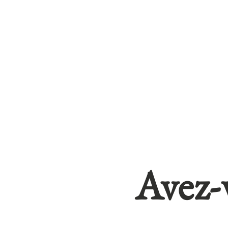
débité est égal au monta
PAR CHÈQUE
Si vous le souhaitez, v
référence de votre comm
Chemin de l’écluse d’Au
mode de paiement impliqu
réception du paiement in
UTILISATION DES
Les données vous concer
ou à des fins de mise en
Avez-
promotionnelles). Si vou
ailleurs, nous nous int
informations enregistrées
aurian.fr.
En effet, conformément au