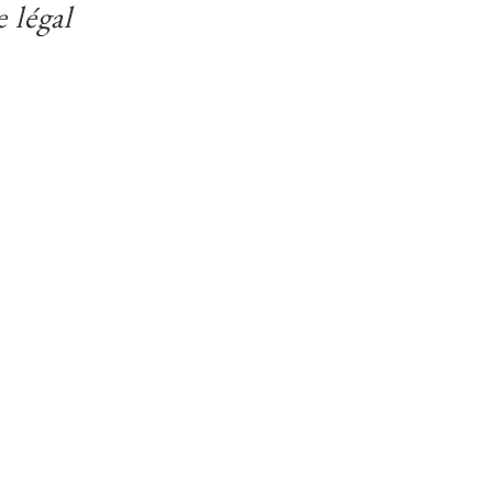
 sur les données
 légal
32100 Condom, France