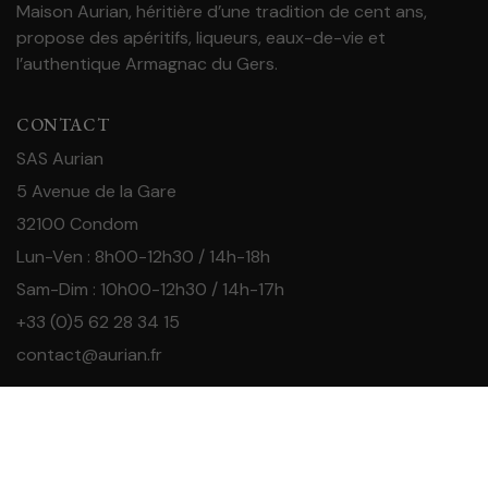
Maison Aurian, héritière d’une tradition de cent ans,
propose des apéritifs, liqueurs, eaux-de-vie et
l’authentique Armagnac du Gers.
CONTACT
SAS Aurian
5 Avenue de la Gare
32100 Condom
Lun-Ven : 8h00-12h30 / 14h-18h
Sam-Dim : 10h00-12h30 / 14h-17h
+33 (0)5 62 28 34 15
contact@aurian.fr
INFORMATIONS
Visiter la région Armagnac
Acheter de l’Armagnac