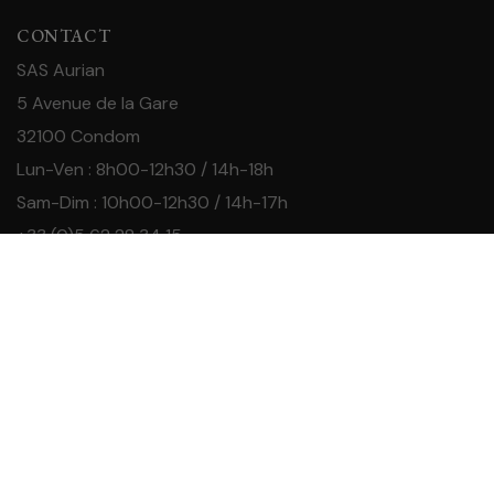
CONTACT
SAS Aurian
5 Avenue de la Gare
32100 Condom
Lun-Ven : 8h00-12h30 / 14h-18h
Sam-Dim : 10h00-12h30 / 14h-17h
+33 (0)5 62 28 34 15
contact@aurian.fr
INFORMATIONS
Visiter la région Armagnac
Acheter de l’Armagnac
Mentions légales
Paiement sécurisé
CGV