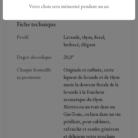
immédiatement identifiable. Une bouteille élégante
Votre choix sera mémorisé pendant un an.
représentative de la qualité des produits Aurian.
Fiche technique
Profil
Lavande, thym, floral,
herbacé, élégant
Degré alcoolique
20,0°
Chaque bouteille
Originale et raffinée, cette
sa promesse
liqueur de lavande et de thym
marie la douveur florale de la
lavande à la fraicheur
aromatique du thym.
Mettez-en un trait dans un
Gin-Tonic, ou bien dans un vin
pétillant, pour sublimer,
rafraichir et rendre généreux
et délicieux votre prochain