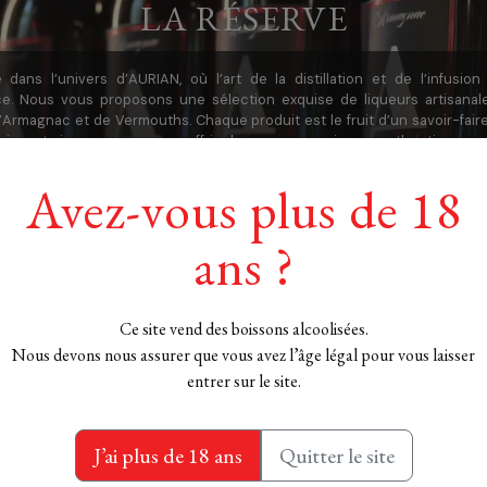
LA RÉSERVE
 dans l’univers d’AURIAN, où l’art de la distillation et de l’infusion
nce. Nous vous proposons une sélection exquise de liqueurs artisanale
 d’Armagnac et de Vermouths. Chaque produit est le fruit d’un savoir-faire
ssion et rigueur pour vous offrir des saveurs uniques, authentiques et
ans une symphonie de goûts et d’arômes, où chaque gorgée vous trans
sensoriel inoubliable. Découvrez nos créations d’exception, sublimées 
Avez-vous plus de 18
Armagnac et d’ingrédients naturels, pour des moments de délice et de con
ans ?
Ce site vend des boissons alcoolisées.
Nous devons nous assurer que vous avez l’âge légal pour vous laisser
entrer sur le site.
J’ai plus de 18 ans
Quitter le site