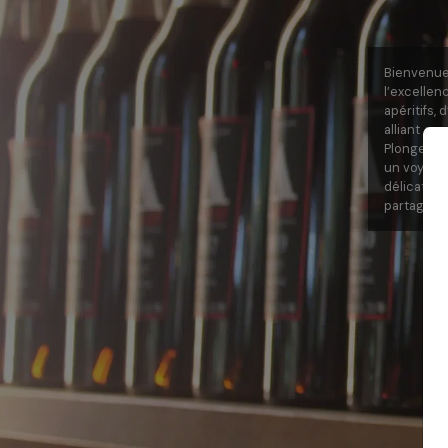
Bienvenue
l’excelle
apéritifs,
alliant pa
Plongez d
un voyage 
délicat d’
partager.