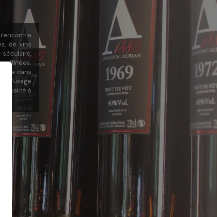
 rencontre
s, de vins
 séculaire,
 raffinées.
porte dans
par l’usage
vivialité à